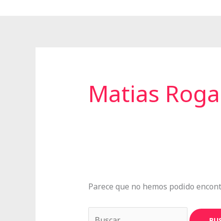
Ir
al
contenido
Buscar
por:
Matias Roga
Parece que no hemos podido encont